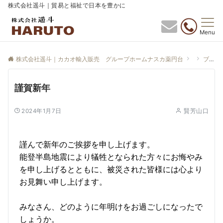
株式会社遥斗｜貿易と福祉で日本を豊かに
Menu
株式会社遥斗｜カカオ輸入販売 グループホームナスカ薬円台
ブログ
謹賀新年
2024年1月7日
賢芳山口
謹んで新年のご挨拶を申し上げます。
能登半島地震により犠牲となられた方々にお悔やみ
を申し上げるとともに、被災された皆様には心より
お見舞い申し上げます。
みなさん、どのように年明けをお過ごしになったで
しょうか。