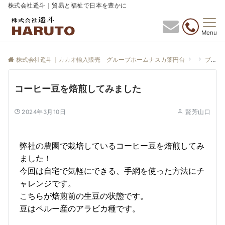
株式会社遥斗｜貿易と福祉で日本を豊かに
Menu
株式会社遥斗｜カカオ輸入販売 グループホームナスカ薬円台
ブログ
コーヒー豆を焙煎してみました
2024年3月10日
賢芳山口
弊社の農園で栽培しているコーヒー豆を焙煎してみ
ました！
今回は自宅で気軽にできる、手網を使った方法にチ
ャレンジです。
こちらが焙煎前の生豆の状態です。
豆はペルー産のアラビカ種です。